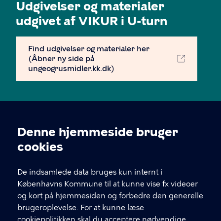
Udgivelser og materialer
udgivet af VIKUR i U-turn
Find udgivelser og materialer her
(Åbner ny side på
ungeogrusmidler.kk.dk)
Denne hjemmeside bruger
Cookieindstillinger
cookies
De indsamlede data bruges kun internt i
U-turn
Københavns Kommune til at kunne vise fx videoer
og kort på hjemmesiden og forbedre den generelle
Rådgivningen er åben mandag kl. 12-16 og tirsdag,
brugeroplevelse. For at kunne læse
onsdag og torsdag kl. 12-17.
cookiepolitikken skal du acceptere nødvendige