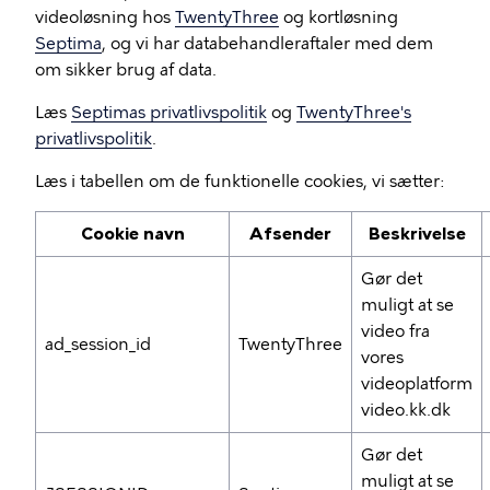
videoløsning hos
TwentyThree
og kortløsning
Septima
, og vi har databehandleraftaler med dem
om sikker brug af data.
Læs
Septimas privatlivspolitik
og
TwentyThree's
privatlivspolitik
.
Læs i tabellen om de funktionelle cookies, vi sætter:
Cookie navn
Afsender
Beskrivelse
Gør det
muligt at se
video fra
ad_session_id
TwentyThree
vores
videoplatform
video.kk.dk
Gør det
muligt at se