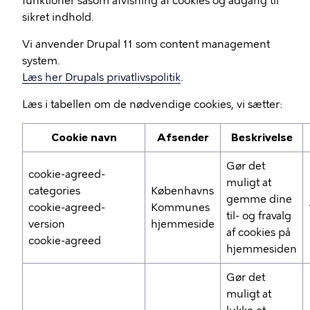
funktioner såsom afvisning af cookies og adgang til
sikret indhold.
Vi anvender Drupal 11 som content management
system.
Læs her Drupals privatlivspolitik
.
Læs i tabellen om de nødvendige cookies, vi sætter:
Cookie navn
Afsender
Beskrivelse
Gør det
cookie-agreed-
muligt at
categories
Københavns
gemme dine
cookie-agreed-
Kommunes
til- og fravalg
version
hjemmeside
af cookies på
cookie-agreed
hjemmesiden
Gør det
muligt at